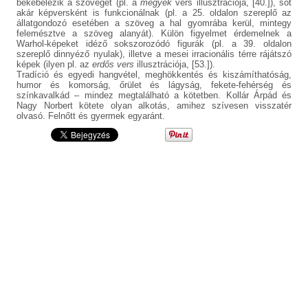
bekebelezik a szöveget (pl. a
megyek
vers illusztrációja, [40.]), sőt
akár képversként is funkcionálnak (pl. a 25. oldalon szereplő az
állatgondozó esetében a szöveg a hal gyomrába kerül, mintegy
felemésztve a szöveg alanyát). Külön figyelmet érdemelnek a
Warhol-képeket idéző sokszorozódó figurák (pl. a 39. oldalon
szereplő dinnyéző nyulak), illetve a mesei irracionális térre rájátszó
képek (ilyen pl. az
erdős vers
illusztrációja, [53.]).
Tradíció és egyedi hangvétel, meghökkentés és kiszámíthatóság,
humor és komorság, őrület és lágyság, fekete-fehérség és
színkavalkád – mindez megtalálható a kötetben. Kollár Árpád és
Nagy Norbert kötete olyan alkotás, amihez szívesen visszatér
olvasó. Felnőtt és gyermek egyaránt.