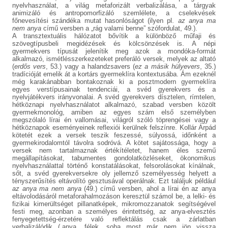
nyelvhasználat, a világ metaforizált verbalizálása, a tárgyak
animizáló és antropomorfizáló szemlélete, a cselekvések
főnevesítési szándéka mutat hasonlóságot (ilyen pl.
az anya ma
nem anya
című versben a „rág valami benne” szófordulat, 49.).
A transztextuális hálózatot bővítik a különböző műfaji és
szövegtípusbeli megidézések és kölcsönzések is. A népi
gyermekvers típusát jelenítik meg azok a mondóka-formát
alkalmazó, ismétlésszerkezeteket preferáló versek, melyek az altató
(
erdős vers
, 53.) vagy a halandzsavers (
ez a másik hülyevers
, 35.)
tradícióját emelik át a kortárs gyermeklíra kontextusába. Ám ezeknél
még karakánabban bontakoznak ki a posztmodern gyermeklíra
egyes verstípusainak tendenciái, a svéd gyerekvers és a
nyelvjátékvers irányvonalai. A svéd gyerekvers dísztelen, rímtelen,
hétköznapi nyelvhasználatot alkalmazó, szabad versben közölt
gyermekmonológ, amiben az egyes szám első személyben
megszólaló lírai én vallomásai, világról szóló töprengései vagy a
hétköznapok eseményeinek reflexiói kerülnek felszínre. Kollár Árpád
kötetét ezek a versek teszik feszessé, súlyossá, időnként a
gyermekirodalomtól távolra sodróvá. A kötet sajátossága, hogy a
versek nem tartalmaznak értékítéletet, hanem éles szemű
megállapításokat, tabumentes gondolatközléseket, ökonomikus
nyelvhasználattal történő konstatálásokat, felsorolásokat kínálnak,
sőt, a svéd gyerekversekre oly jellemző személyesség helyett a
tényszerűsítés eltávolító gesztusával operálnak. Ezt találjuk például
az
anya ma nem anya
(49.) című versben, ahol a lírai én az anya
eltávolodásáról metaforahalmozáson keresztül számol be, a lelki- és
fizikai kimerültséget pillanatképek, mikromozzanatok segítségével
festi meg, azonban a személyes érintettség, az anya-elvesztés
fenyegetettség-érzetére való reflektálás csak a zárlatban
verbalizálódik („anya, félek, soha most már nem jön vissza