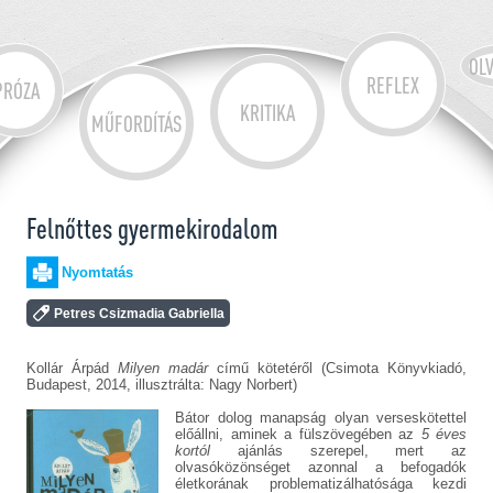
OL
REFLEX
PRÓZA
KRITIKA
MŰFORDÍTÁS
Felnőttes gyermekirodalom
Nyomtatás
Petres Csizmadia Gabriella
Kollár Árpád
Milyen madár
című kötetéről (Csimota Könyvkiadó,
Budapest, 2014, illusztrálta: Nagy Norbert)
Bátor dolog manapság olyan verseskötettel
előállni, aminek a fülszövegében az
5 éves
kortól
ajánlás szerepel, mert az
olvasóközönséget azonnal a befogadók
életkorának problematizálhatósága kezdi