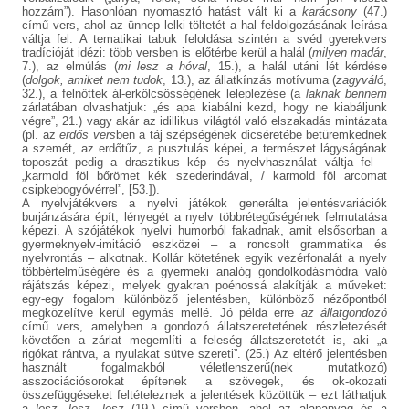
hozzám”). Hasonlóan nyomasztó hatást vált ki a
karácsony
(47.)
című vers, ahol az ünnep lelki töltetét a hal feldolgozásának leírása
váltja fel. A tematikai tabuk feloldása szintén a svéd gyerekvers
tradícióját idézi: több versben is előtérbe kerül a halál (
milyen madár
,
7.), az elmúlás (
mi lesz a hóval
, 15.), a halál utáni lét kérdése
(
dolgok, amiket nem tudok
, 13.), az állatkínzás motívuma (
zagyváló
,
32.), a felnőttek ál-erkölcsösségének leleplezése (a
laknak bennem
zárlatában olvashatjuk: „és apa kiabálni kezd, hogy ne kiabáljunk
végre”, 21.) vagy akár az idillikus világtól való elszakadás mintázata
(pl. az
erdős vers
ben a táj szépségének dicséretébe betüremkednek
a szemét, az erdőtűz, a pusztulás képei, a természet lágyságának
toposzát pedig a drasztikus kép- és nyelvhasználat váltja fel –
„karmold föl bőrömet kék szederindával, / karmold föl arcomat
csipkebogyóvérrel”, [53.]).
A nyelvjátékvers a nyelvi játékok generálta jelentésvariációk
burjánzására épít, lényegét a nyelv többrétegűségének felmutatása
képezi. A szójátékok nyelvi humorból fakadnak, amit elsősorban a
gyermeknyelv-imitáció eszközei – a roncsolt grammatika és
nyelvrontás – alkotnak. Kollár kötetének egyik vezérfonalát a nyelv
többértelműségére és a gyermeki analóg gondolkodásmódra való
rájátszás képezi, melyek gyakran poénossá alakítják a műveket:
egy-egy fogalom különböző jelentésben, különböző nézőpontból
megközelítve kerül egymás mellé. Jó példa erre
az állatgondozó
című vers, amelyben a gondozó állatszeretetének részletezését
követően a zárlat megemlíti a feleség állatszeretetét is, aki „a
rigókat rántva, a nyulakat sütve szereti”. (25.) Az eltérő jelentésben
használt fogalmakból véletlenszerű(nek mutatkozó)
asszociációsorokat építenek a szövegek, és ok-okozati
összefüggéseket feltételeznek a jelentések közöttük – ezt láthatjuk
a
lesz, lesz, lesz
(19.) című versben, ahol az alapanyag és a