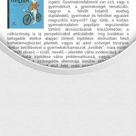
izgatni. Gyermekirodalomról van szó, vagy a
gyermekkort, a gyermekséget tematizáló,
nagyon is felnőtt kötetről, esetleg
duplafedelű, gyermeket és felnőttet egyaránt
megszólító könyvről? Úgy tűnik, a kortárs
gyermekirodalom populáris regiszterekbe
történő átcsúszásának köszönhetően a
célközönség is új perspektívából artikulálódik: míg korábban a
befogadók életkor alapján történő kijelölése elsősorban felső
korhatármeghúzást jelentett, vagyis az adott szöveget bizonyos
életkor betöltésével a gyermekek/kamaszok „kinőtték”, mára mintha
a felnőtt olvasó – szülő, nevelő – jelenléte válna evidenciává, és az
alsó korhatár kijelölése válna problematikussá, vagyis a „mikor
nőnek bele” a szövegekbe dilemmája kerülne előtérbe. Mindez
felidézi a 20. század első felét uraló pszichológiai irányultságú
gyermekirodalmi diskurzus beszédmódját, ami nosztalgikus
modalitással, a felnőtt világ perspektíváján keresztül, idealizálva, ­
ugyanakkor tárgyiasítva beszélt a gyermekkorról és gyermekség
fogalmáról (Erről lásd Gombos Katalin:
A gyermeklíra reneszánsza
.
Iskolakultúra, 2007/5., 42‒58., itt: 43.). A gyermek felnőttszámba
vevése azonban a posztmodern gyermeklíra sajátosságain keresztül
is megfigyelhető, hiszen a gyermeki maszk öltése, a gyermeki
perspektíva előtérbe helyezése a posztmodern gyermekirodalmi
diskurzus beszédmódját, a gyermeki nyelv, gondolkodásmód,
életérzés és prioritások megidézését foglalja magába (Erről lásd
Petres Csizmadia Gabriella:
A kortárs gyermekirodalmi antológiák
posztmodern sajátosságai
. Irodalmi Szemle, 2015/5., 66‒75., itt: 68‒
69). A „felnőttes gyermekirodalomnak” ez a fajta sokszínűsége
számos kortárs gyermekköltő műveiben figyelhető meg. Köztük
szerepel Kollár Árpád
Milyen madár
című kötete is.