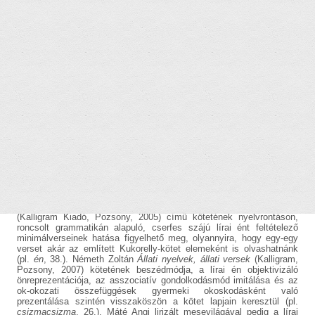
Nem véletlenszerű a pszichológiai diskurzus beszédmódjának
említése és a posztmodern gyermeklíra kiemelése, hiszen Kollár
Árpád 2014-ben megjelent kötete ezekbe a kontextusokba ágyazódik
bele leginkább. A gyermekiséget, gyermeki életérzést megidéző
kötet számos áthallásból, elődök és kortársak finoman kitapintható
hatásaiból, intertextuális játéktérből építkezik, és ezeket integrálva,
továbbgondolva egy friss hangú, a finom lelki rezdüléseket is
érzékelő, időnként azonban önfeledt játékos kedvről tanúskodó
gyermeklírát rajzol körül. Az intertextuális háló legfelfejthetőbb 20.
századi tagjaiként József Attila és Kosztolányi Dezső azonosítható,
mivel az ő gyermekkor-látásmódjukkal, gyermekséghez tapadó
tapasztalataikkal rokon motívumok bukkannak fel a kötetben: az élet
mint játék toposzától (
Akarsz-e játszani – mi lesz a hóval
)
kezdődően a listázó-létösszegző versen (
Boldog-szomorú dal –
balladám
) és a gyermeki vágyak katalogizálásán (
De szeretnék –
dalocska
) keresztül a mamához való viszony
artikulálhat(atlan)ságáig (
mama-versek – anya ma nem anya
). A
kortárs gyermekirodalom korpuszából Kukorelly Endre, Németh
Zoltán és Máté Angi szövegvilágával fedezhetünk fel szorosabb
rokonságot. A legmarkánsabban Kukorelly Endre
Samunadrág
(Kalligram Kiadó, Pozsony, 2005) című kötetének nyelvrontáson,
roncsolt grammatikán alapuló, cserfes szájú lírai ént feltételező
minimálverseinek hatása figyelhető meg, olyannyira, hogy egy-egy
verset akár az említett Kukorelly-kötet elemeként is olvashatnánk
(pl.
én
, 38.). Németh Zoltán
Állati nyelvek, állati versek
(Kalligram,
Pozsony, 2007) kötetének beszédmódja, a lírai én objektivizáló
önreprezentációja, az asszociatív gondolkodásmód imitálása és az
ok-okozati összefüggések gyermeki okoskodásként való
prezentálása szintén visszaköszön a kötet lapjain keresztül (pl.
csizmacsizma
, 26.). Máté Angi lirizált mesevilágával pedig a lírai