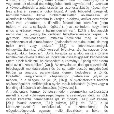
végtermék ok-okozati összefüggésben kerül egymás mellé, azonban
a következtetések alapját csupán az azonosalakúság képezi (így
lesz a lírai én szerint a fogból fogas). A nyelv többértelműségének
nem-felismerése, illetve problematizálatlan alkalmazása az
állandósult szókapcsolatokra is kiterjed: a
dolgok, amiket nem tudok
című vers zárlatában, a filozófiai felvetéseket követően („nem
tudom, mi van a csillagok mögött / (…) azt se tudom, hogy miért
nincs a világnak vége, / ha mindennek van”, [13.]) a legnagyobb
nem-tudást a „kesztyűbe dudálás” felfejthetetlensége képezi. A
gyermeki nyelvhasználat imitálása figyelhető meg a túlzó
nyelvhasználat alkalmazásában („palacsintát se tudok sütni, de meg
tudok enni vagy százat”, [13.]), a következetlenségek
felnagyításában (az előző verssort folytatva: „és ha nagyon éhes
vagyok, akkor hetet is”, [Uo.]), továbbá az analóg mintára történő
toldalékolás-tévesztésben és logikátlan összefüggések képzésében
(„nem tudok biciklizni, ha elengedem a kormányt, / pedig már tudom
mind az összes betűket”, [Uo.]). Az árnyalatlan, dadogó beszédmód,
félbehagyott mondatszerkesztés és szituatív beszéd megidézését
tükrözi az anafora, paranomázia kiemelt kedvelése, a tömör,
kifejtetlen, leegyszerűsítő kifejezésmód preferálása: „olyan jó
minden, jó a világon, ha jó” (
jó
, [16.]). A nyelvjátékvers további
sajátosságaként említhetjük a nyelvi tabuk feloldását (hülye) vagy a
blending eljárásának alkalmazását (hülyevers) is.
A tradicionális formák és posztmodern gyermeklíra sajátosságai
mellett a kötet különlegességét képezi a személyes identitás több
versen keresztüli tematizálása (pl.
ki mondta
, [14.];
két kezem
,
[20.];
laknak bennem
, [21.];
vágom
, [37.];
én
, [38.]), a jó
kötetszerkesztésről tanúskodnak a számonkérés- és
elégedettségversek egymás mellé illesztései, a béka- és