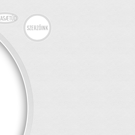
VASÆTŰD
SZERZŐINK