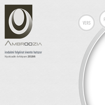
VERS
irodalmi folyóirat évente hatszor
Nyolcadik évfolyam
2018/6