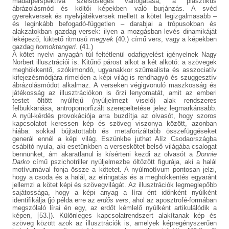
madárperspektíva szélsőséges váltogatása, a plasztikus
ábrázolásmód és költői képekben való burjánzás. A svéd
gyerekversek és nyelvjátékversek mellett a kötet legizgalmasabb –
és leginkább befogadó-független – darabjai a trópusokban és
alakzatokban gazdag versek: ilyen a mozgásban levés dinamikáját
leképező, lüktető ritmusú
megyek
(40.) című vers, vagy a képekben
gazdag
homoktengeri
. (41.)
A kötet nyelvi anyagán túl feltétlenül odafigyelést igényelnek Nagy
Norbert illusztrációi is. Kitűnő párost alkot a két alkotó: a szövegek
meghökkentő, szókimondó, ugyanakkor szürrealista és asszociatív
kifejezésmódjára rímelően a képi világ is rendhagyó és szuggesztív
ábrázolásmódot alkalmaz. A verseken végigvonuló maszkosság és
játékosság az illusztrációkon is őrzi lenyomatát, amit az emberi
testet öltött nyúlfejű (nyúljelmezt viselő) alak rendszeres
felbukkanása, antropomorfizált szerepeltetése jelez legmarkánsabb.
A nyúl-kérdés provokációja arra buzdítja az olvasót, hogy szoros
kapcsolatot keressen kép és szöveg viszonya között, azonban
hiába: sokkal bújtatottabb és metaforizáltabb összefüggéseket
generál ennél a képi világ. Eszünkbe juthat Alíz Csodaországba
csábító nyula, aki esetünkben a verseskötet belső világába csalogat
bennünket, ám akaratlanul is kísérteni kezdi az olvasót a
Donnie
Darko
című pszichotriller nyúljelmezbe öltözött figurája, aki a halál
motívumával fonja össze a kötetet. A nyúlmotívum pontosan jelzi,
hogy a csoda és a halál, az elringatás és a meghökkentés egyaránt
jellemzi a kötet képi és szövegvilágát. Az illusztrációk legmeglepőbb
sajátossága, hogy a képi anyag a lírai ént időnként nyúlként
identifikálja (jó példa erre az
erdős vers
, ahol az aposztrofé-formában
megszólaló lírai én egy, az erdőt kémlelő nyúlként artikulálódik a
képen, [53.]). Különleges kapcsolatrendszert alakítanak kép és
szöveg között azok az illusztrációk is, amelyek képregényszerűen